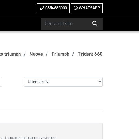
0854685000
WHATSAPP
to triumph
Nuove
Triumph
Trident 660
 a trovare la tua occasione!