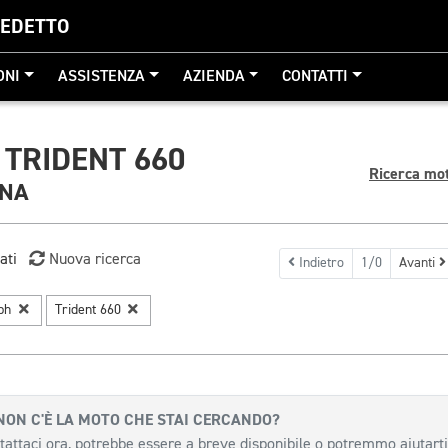
NEDETTO
ONI
ASSISTENZA
AZIENDA
CONTATTI
TRIDENT 660
Ricerca mo
GNA
ati
Nuova ricerca
Indietro
1/0
Avanti
mph
Trident 660
NON C'È LA MOTO CHE STAI CERCANDO?
tattaci ora, potrebbe essere a breve disponibile o potremmo aiutarti