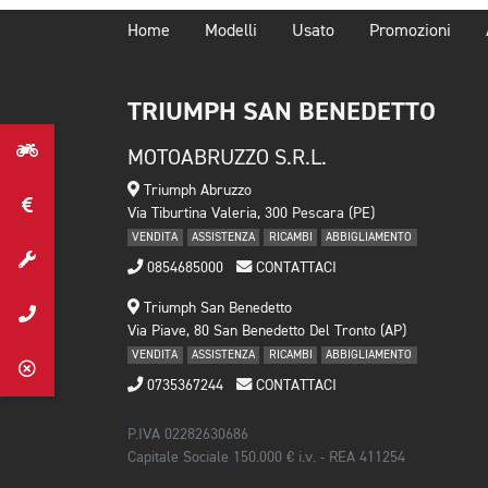
Home
Modelli
Usato
Promozioni
TRIUMPH SAN BENEDETTO
MOTOABRUZZO S.R.L.
Triumph Abruzzo
Via Tiburtina Valeria, 300 Pescara (PE)
VENDITA
ASSISTENZA
RICAMBI
ABBIGLIAMENTO
0854685000
CONTATTACI
Triumph San Benedetto
Via Piave, 80 San Benedetto Del Tronto (AP)
VENDITA
ASSISTENZA
RICAMBI
ABBIGLIAMENTO
0735367244
CONTATTACI
P.IVA 02282630686
Capitale Sociale 150.000 € i.v. - REA 411254