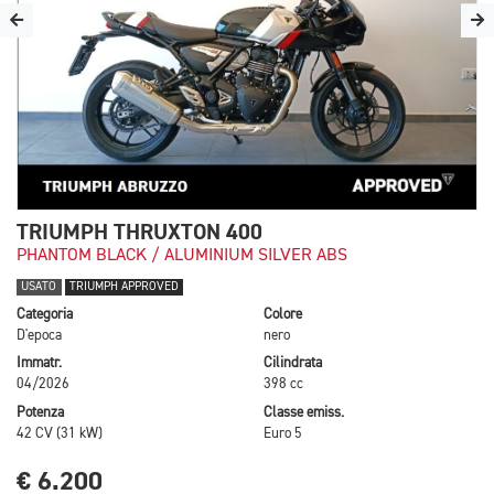
TRIUMPH THRUXTON 400
PHANTOM BLACK / ALUMINIUM SILVER ABS
USATO
TRIUMPH APPROVED
Categoria
Colore
D'epoca
nero
Immatr.
Cilindrata
04/2026
398 cc
Potenza
Classe emiss.
42 CV (31 kW)
Euro 5
€ 6.200