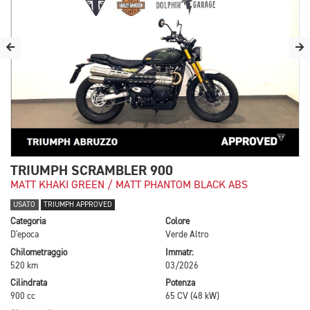
TRIUMPH SCRAMBLER 900
MATT KHAKI GREEN / MATT PHANTOM BLACK ABS
USATO
TRIUMPH APPROVED
Categoria
Colore
D'epoca
Verde Altro
Chilometraggio
Immatr.
520 km
03/2026
Cilindrata
Potenza
900 cc
65 CV (48 kW)