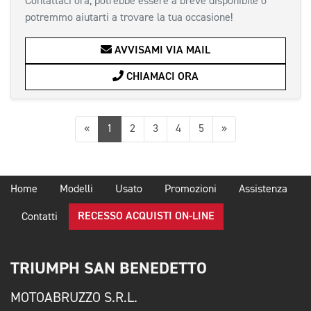
Contattaci ora, potrebbe essere a breve disponibile o
potremmo aiutarti a trovare la tua occasione!
AVVISAMI VIA MAIL
CHIAMACI ORA
Precedente
Successiva
«
1
2
3
4
5
»
Home
Modelli
Usato
Promozioni
Assistenza
RECESSO ACQUISTI ON-LINE
Contatti
TRIUMPH SAN BENEDETTO
MOTOABRUZZO S.R.L.