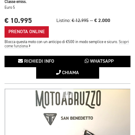
Classe emiss.
Euro 5
€ 10.995
€ 2.000
Listino:
€ 12.995
—
PRENOTA ONLINE
Blocca questa moto con un anticipo di €500 in modo semplice e sicuro.
Scopri
come funziona
RICHIEDI INFO
WHATSAPP
CHIAMA
1/3