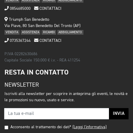
VENDITA
ASSISTENZA
RICAMBI
ABBIGLIAMENTO
0854685000
CONTATTACI
Triumph San Benedetto
Via Piave, 80 San Benedetto Del Tronto (AP)
VENDITA
ASSISTENZA
RICAMBI
ABBIGLIAMENTO
0735367244
CONTATTACI
P.IVA 02282630686
Capitale Sociale 150.000 € i.v. - REA 411254
RESTA IN CONTATTO
NEWSLETTER
Iscriviti alla newsletter per scoprire in anteprima gli eventi, le novità e
le promozioni su nuovo, usato e service.
INVIA
Acconsento al trattamento dei dati*
(Leggi l'informativa)