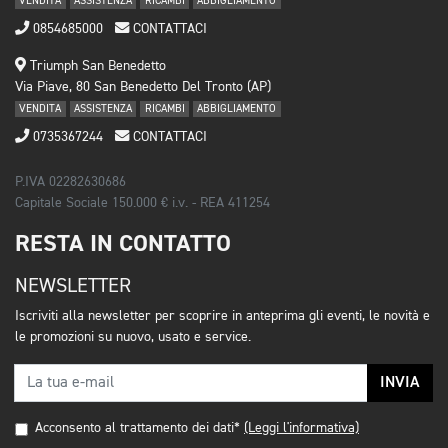
VENDITA
ASSISTENZA
RICAMBI
ABBIGLIAMENTO
0854685000
CONTATTACI
Triumph San Benedetto
Via Piave, 80 San Benedetto Del Tronto (AP)
VENDITA
ASSISTENZA
RICAMBI
ABBIGLIAMENTO
0735367244
CONTATTACI
P.IVA 02282630686
Capitale Sociale 150.000 € i.v. - REA 411254
RESTA IN CONTATTO
NEWSLETTER
Iscriviti alla newsletter per scoprire in anteprima gli eventi, le novità e
le promozioni su nuovo, usato e service.
INVIA
Acconsento al trattamento dei dati*
(Leggi l'informativa)