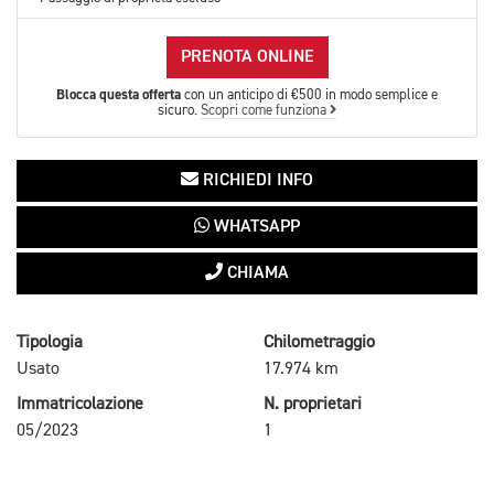
PRENOTA ONLINE
Blocca questa offerta
con un anticipo di €500 in modo semplice e
sicuro.
Scopri come funziona
RICHIEDI INFO
WHATSAPP
CHIAMA
Tipologia
Chilometraggio
Usato
17.974 km
Immatricolazione
N. proprietari
05/2023
1