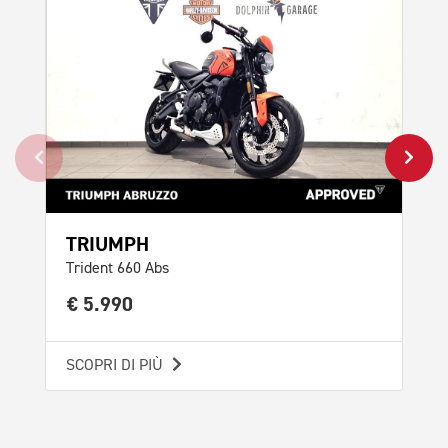
TRIUMPH
TR
Trident 660 Abs
Tri
€ 5.990
€ 
SCOPRI DI PIÙ
SCO