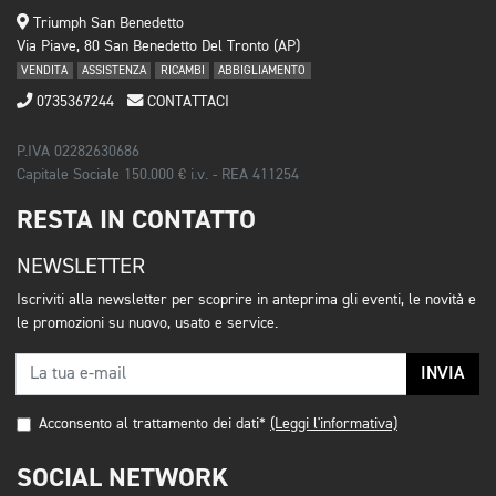
Triumph San Benedetto
Via Piave, 80 San Benedetto Del Tronto (AP)
VENDITA
ASSISTENZA
RICAMBI
ABBIGLIAMENTO
0735367244
CONTATTACI
P.IVA 02282630686
Capitale Sociale 150.000 € i.v. - REA 411254
RESTA IN CONTATTO
NEWSLETTER
Iscriviti alla newsletter per scoprire in anteprima gli eventi, le novità e
le promozioni su nuovo, usato e service.
INVIA
Acconsento al trattamento dei dati*
(Leggi l'informativa)
SOCIAL NETWORK